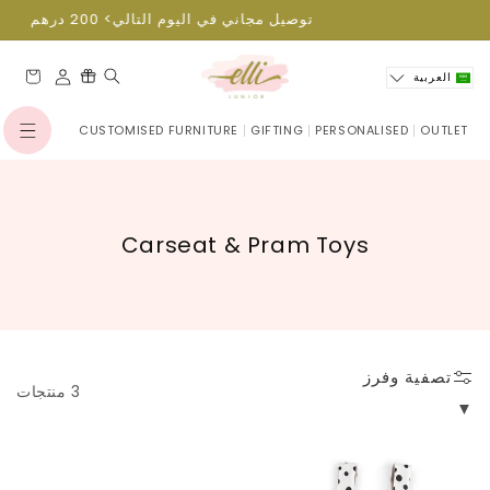
انتقل
توصيل مجاني في اليوم التالي> 200 درهم
إلى
المحتوى
العربة
العربية
CUSTOMISED FURNITURE
GIFTING
PERSONALISED
OUTLET
تسجيل
الدخول
ا
Carseat & Pram Toys
ل
م
ج
م
تصفية وفرز
و
3 منتجات
ع
ة
:
Done By Deer
Done By Deer