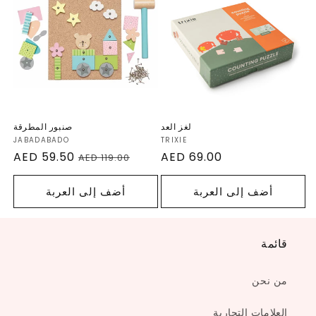
تخفيض
لغز العد
صنبور المطرقة
TRIXIE
البائع:
JABADABADO
البا
السعر
AED 69.00
السعر
سعر
AED 59.50
AED 119.00
العادي
العادي
البيع
أضف إلى العربة
أضف إلى العربة
قائمة
من نحن
العلامات التجارية