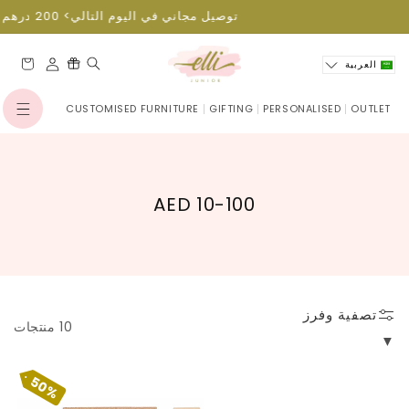
انتقل
توصيل مجاني في اليوم التالي> 200 درهم
إلى
المحتوى
العربة
العربية
CUSTOMISED FURNITURE
GIFTING
PERSONALISED
OUTLET
تسجيل
الدخول
ا
10-100 AED
ل
م
ج
م
تصفية وفرز
و
10 منتجات
ع
ة
50%
:
لغز العد
صنبور المطرقة